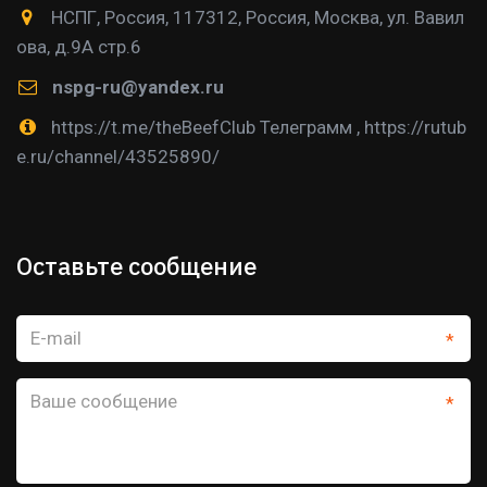
НСПГ
,
Россия
,
117312, Россия, Москва
,
ул. Вавил
ова, д.9А стр.6
nspg-ru@yandex.ru
https://t.me/theBeefClub Телеграмм
,
https://rutub
e.ru/channel/43525890/
Оставьте сообщение
*
*